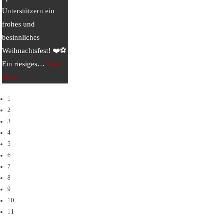
Unterstützern ein
frohes und
besinnliches
Weihnachtsfest! ❤️⚽
Ein riesiges
…
Read
More
1
2
3
4
5
6
7
8
9
10
11