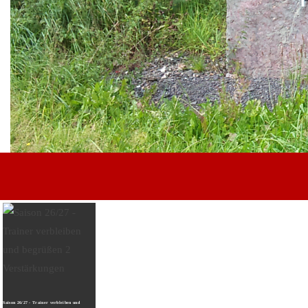
Anfahrt
Vereinsheim
Verein
Der Verein
Vorstand
Beirat
Schiedsrichter
Mitgliedschaft
Partner werden
Downloadbereich
Saison 26/27 - Trainer verbleiben und