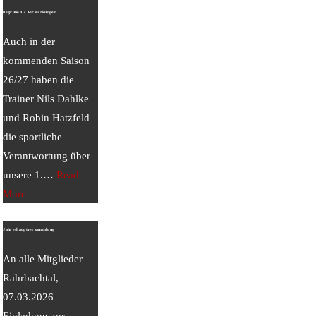
begrüßen 2 Verstärkungen
Auch in der
kommenden Saison
26/27 haben die
Trainer Nils Dahlke
und Robin Hatzfeld
die sportliche
Verantwortung über
unsere 1.
…
Read
More
Jahreshauptversammlung
An alle Mitglieder
Rahrbachtal,
07.03.2026
Einladung zur