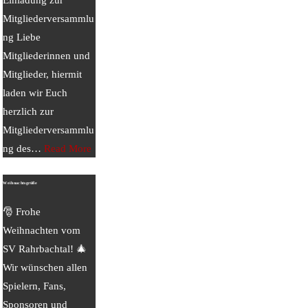
Mitgliederversammlu
ng Liebe
Mitgliederinnen und
Mitglieder, hiermit
laden wir Euch
herzlich zur
Mitgliederversammlu
ng des
…
Read More
Weihnachtsgrüße
🎅 Frohe
Weihnachten vom
SV Rahrbachtal! 🎄
Wir wünschen allen
Spielern, Fans,
Sponsoren und