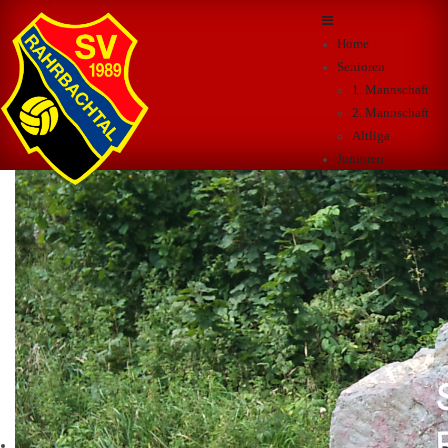
Home
Senioren
1. Mannschaft
2. Mannschaft
Altliga
Junioren
A-Junioren
B-Junioren
C-Junioren
D-Junioren
E-Junioren
F-Junioren
G-Junioren
B-Juniorinnen
C-Juniorinnen
D-Juniorinnen
F+B Kurse
Sportpark